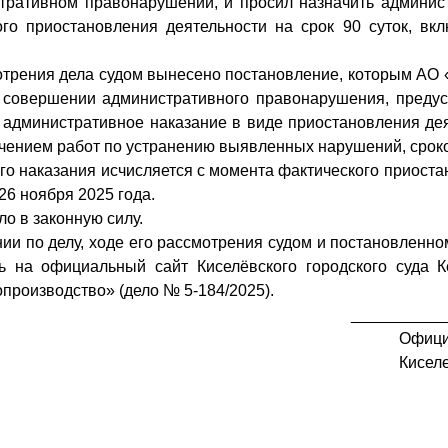
тративном правонарушении, и просил назначить админис
го приостановления деятельности на срок 90 суток, вк
отрения дела судом вынесено постановление, которым АО 
совершении административного правонарушения, предусмо
 административное наказание в виде приостановления де
ючением работ по устранению выявленных нарушений, сроко
го наказания исчисляется с момента фактического приоста
26 ноября 2025 года.
о в законную силу.
и по делу, ходе его рассмотрения судом и постановленно
ь на официальный сайт Киселёвского городского суда 
производство» (дело № 5-184/2025).
___________
Офици
Киселе