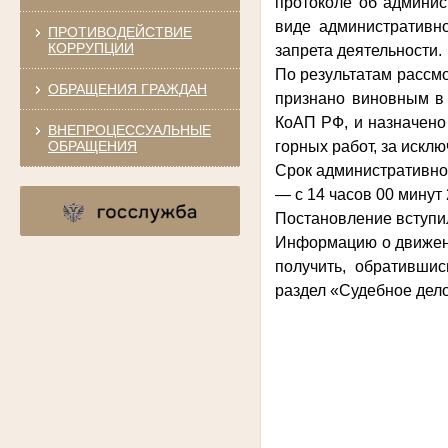
протоколе об админис
виде административно
ПРОТИВОДЕЙСТВИЕ
КОРРУПЦИИ
запрета деятельности.
По результатам рассм
ОБРАЩЕНИЯ ГРАЖДАН
признано виновным в 
КоАП РФ, и назначено
ВНЕПРОЦЕССУАЛЬНЫЕ
ОБРАЩЕНИЯ
горных работ, за искл
Срок административно
— с 14 часов 00 минут 
Постановление вступил
Информацию о движени
получить, обратившис
раздел «Судебное дело