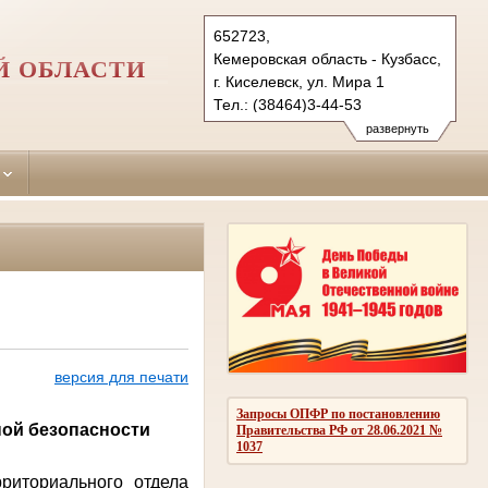
652723,
Кемеровская область - Кузбасс,
Й ОБЛАСТИ
г. Киселевск, ул. Мира 1
Тел.: (38464)3-44-53
kiselevsky.kmr@sudrf.ru
развернуть
версия для печати
Запросы ОПФР по постановлению
ой безопасности
Правительства РФ от 28.06.2021 №
1037
риториального отдела