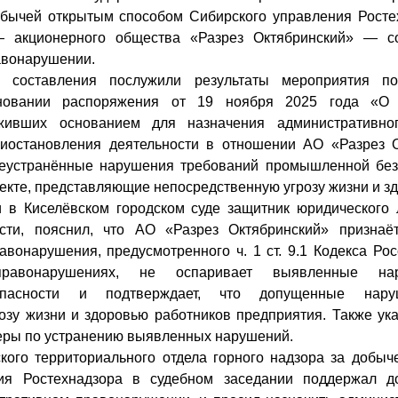
обычей открытым способом Сибирского управления Рост
— акционерного общества «Разрез Октябринский» — со
авонарушении.
 составления послужили результаты мероприятия по 
новании распоряжения от 19 ноября 2025 года «О 
луживших основанием для назначения административно
риостановления деятельности в отношении АО «Разрез О
еустранённые нарушения требований промышленной без
екте, представляющие непосредственную угрозу жизни и з
 в Киселёвском городском суде защитник юридического
сти, пояснил, что АО «Разрез Октябринский» призна
авонарушения, предусмотренного ч. 1 ст. 9.1 Кодекса Ро
правонарушениях, не оспаривает выявленные на
пасности и подтверждает, что допущенные нару
озу жизни и здоровью работников предприятия. Также ука
еры по устранению выявленных нарушений.
кого территориального отдела горного надзора за добы
ния Ростехнадзора в судебном заседании поддержал д