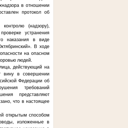
ехнадзора в отношении
ставлен протокол об
контролю (надзору),
проверке устранения
го наказания в виде
ктябринский». В ходе
опасности на опасном
доровью людей.
 лица, действующий на
ёт вину в совершении
ссийской Федерации об
рушения требований
шения представляют
зано, что в настоящее
чей открытым способом
оводы, изложенные в