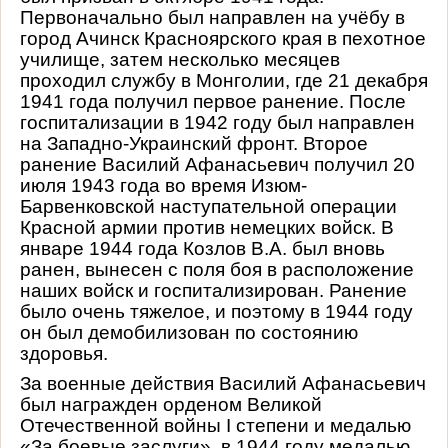
Первоначально был направлен на учёбу в
город Ачинск Красноярского края в пехотное
училище, затем несколько месяцев
проходил службу в Монголии, где 21 декабря
1941 года получил первое ранение. После
госпитализации в 1942 году был направлен
на Западно-Украинский фронт. Второе
ранение Василий Афанасьевич получил 20
июля 1943 года во время Изюм-
Барвенковской наступательной операции
Красной армии
против немецких войск. В
январе 1944 года Козлов В.А. был вновь
ранен, вынесен с поля боя в расположение
наших войск и госпитализирован. Ранение
было очень тяжелое, и поэтому в 1944 году
он был демобилизован по состоянию
здоровья.
За военные действия Василий Афанасьевич
был награжден орденом Великой
Отечественной войны
I
степени и медалью
«За боевые заслуги», в 1944 году медалью