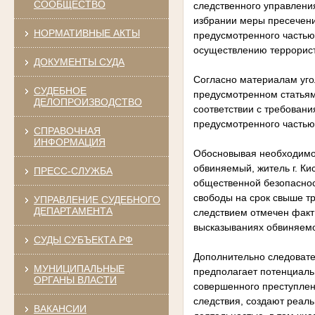
СООБЩЕСТВО
следственного управлени
избрании меры пресечени
НОРМАТИВНЫЕ АКТЫ
предусмотренного частью 
осуществлению террорист
ДОКУМЕНТЫ СУДА
Согласно материалам уго
СУДЕБНОЕ
предусмотренном статьям
ДЕЛОПРОИЗВОДСТВО
соответствии с требован
предусмотренного частью 
СПРАВОЧНАЯ
ИНФОРМАЦИЯ
Обосновывая необходимос
обвиняемый, житель г. К
ПРЕСС-СЛУЖБА
общественной безопаснос
свободы на срок свыше тр
УПРАВЛЕНИЕ СУДЕБНОГО
ДЕПАРТАМЕНТА
следствием отмечен факт
высказываниях обвиняемо
СУДЫ СУБЪЕКТА РФ
Дополнительно следовате
МУНИЦИПАЛЬНЫЕ
предполагает потенциаль
ОРГАНЫ ВЛАСТИ
совершенного преступлен
следствия, создают реаль
ВАКАНСИИ