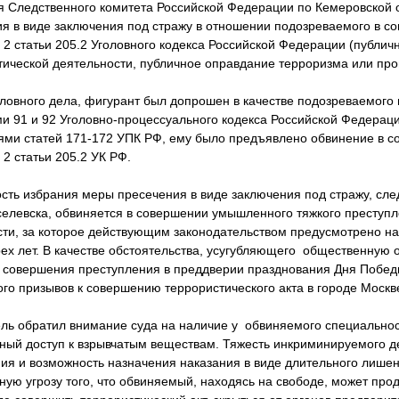
я Следственного комитета Российской Федерации по Кемеровской о
я в виде заключения под стражу в отношении подозреваемого в с
2 статьи 205.2 Уголовного кодекса Российской Федерации (публич
ической деятельности, публичное оправдание терроризма или про
ловного дела, фигурант был допрошен в качестве подозреваемого 
и 91 и 92 Уголовно-процессуального кодекса Российской Федераци
иями статей 171-172 УПК РФ, ему было предъявлено обвинение в с
2 статьи 205.2 УК РФ.
ть избрания меры пресечения в виде заключения под стражу, след
иселевска, обвиняется в совершении умышленного тяжкого преступ
ти, за которое действующим законодательством предусмотрено на
ех лет. В качестве обстоятельства, усугубляющего общественную 
 совершения преступления в преддверии празднования Дня Победы
го призывов к совершению террористического акта в городе Москв
ль обратил внимание суда на наличие у обвиняемого специальнос
ный доступ к взрывчатым веществам. Тяжесть инкриминируемого д
ия и возможность назначения наказания в виде длительного лише
ную угрозу того, что обвиняемый, находясь на свободе, может пр