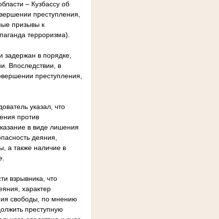
бласти – Кузбассу об
овершении преступления,
ные призывы к
паганда терроризма).
и задержан в порядке,
и. Впоследствии, в
овершении преступления,
ователь указал, что
ления против
казание в виде лишения
опасность деяния,
, а также наличие в
е.
ти взрывника, что
еяния, характер
ния свободы, по мнению
одолжить преступную