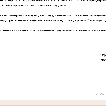
ле совершить террористический акт, скрыться от органов предварит
твовать производству по уголовному делу.
нных материалов и доводов, суд удовлетворил заявленное ходатайс
еру пресечения в виде заключения под стражу сроком 2 месяца, д
овление оставлено без изменения судом апелляционной инстанции
________
Офи
Кис
опубли