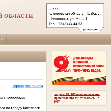
652723,
Кемеровская область - Кузбасс,
Й ОБЛАСТИ
г. Киселевск, ул. Мира 1
Тел.: (38464)3-44-53
kiselevsky.kmr@sudrf.ru
развернуть
версия для печати
Запросы ОПФР по постановлению
ах к терроризму
Правительства РФ от 28.06.2021 №
1037
ела по городу Киселевск