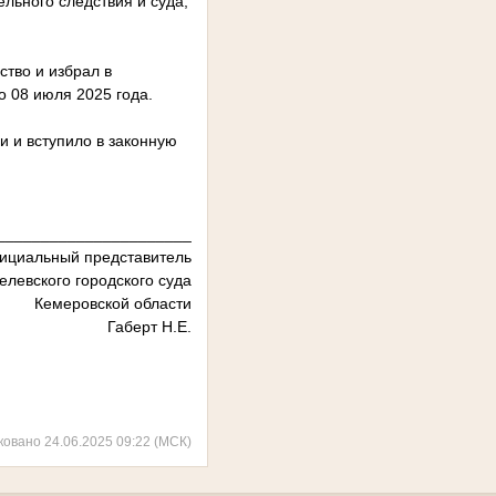
ельного следствия и суда,
тво и избрал в
о 08 июля 2025 года.
 и вступило в законную
______________________
циальный представитель
елевского городского суда
Кемеровской области
Габерт Н.Е.
ковано 24.06.2025 09:22 (МСК)