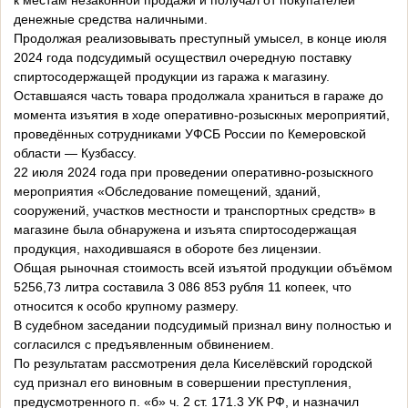
к местам незаконной продажи и получал от покупателей
денежные средства наличными.
Продолжая реализовывать преступный умысел, в конце июля
2024 года подсудимый осуществил очередную поставку
спиртосодержащей продукции из гаража к магазину.
Оставшаяся часть товара продолжала храниться в гараже до
момента изъятия в ходе оперативно-розыскных мероприятий,
проведённых сотрудниками УФСБ России по Кемеровской
области — Кузбассу.
22 июля 2024 года при проведении оперативно-розыскного
мероприятия «Обследование помещений, зданий,
сооружений, участков местности и транспортных средств» в
магазине была обнаружена и изъята спиртосодержащая
продукция, находившаяся в обороте без лицензии.
Общая рыночная стоимость всей изъятой продукции объёмом
5256,73 литра составила 3 086 853 рубля 11 копеек, что
относится к особо крупному размеру.
В судебном заседании подсудимый признал вину полностью и
согласился с предъявленным обвинением.
По результатам рассмотрения дела Киселёвский городской
суд признал его виновным в совершении преступления,
предусмотренного п. «б» ч. 2 ст. 171.3 УК РФ, и назначил